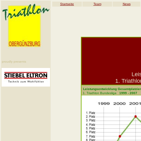
Startseite
Team
News
proudly presents
Lei
1. Triathl
Leistungsentwicklung
Gesamtplatzie
1. Triathlon Bundesliga
1999 - 200
7